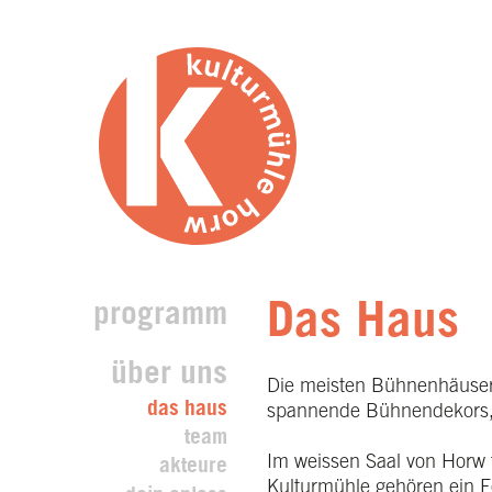
programm
Das Haus
über uns
Die meisten Bühnenhäuser s
das haus
spannende Bühnendekors, f
team
Im weissen Saal von Horw
akteure
Kulturmühle gehören ein Fo