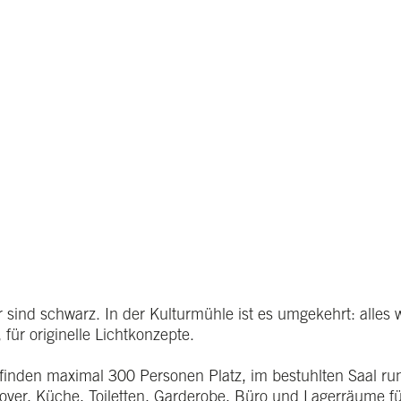
ind schwarz. In der Kulturmühle ist es umgekehrt: alles wei
ür originelle Lichtkonzepte.
 finden maximal 300 Personen Platz, im bestuhlten Saal 
yer, Küche, Toiletten, Garderobe, Büro und Lagerräume für