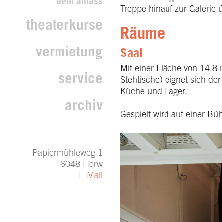
dein anlass
Treppe hinauf zur Galerie 
theaterkurse
Räume
vermietung
Saal
Mit einer Fläche von 14.8
service
Stehtische) eignet sich der
Küche und Lager.
archiv
Gespielt wird auf einer Bü
Papiermühleweg 1
6048 Horw
E-Mail