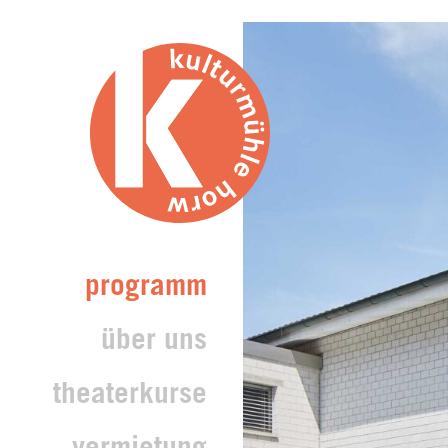
programm
über uns
theaterkurse