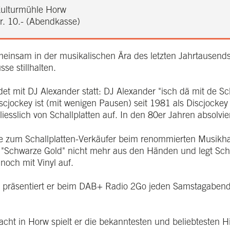
ulturmühle Horw
r. 10.- (Abendkasse)
einsam in der musikalischen Ära des letzten Jahrtausends.
se stillhalten.
et mit DJ Alexander statt: DJ Alexander "isch dä mit de Sc
cjockey ist (mit wenigen Pausen) seit 1981 als Discjockey
iesslich von Schallplatten auf. In den 80er Jahren absolvie
re zum Schallplatten-Verkäufer beim renommierten Musikh
as "Schwarze Gold" nicht mehr aus den Händen und legt Schw
noch mit Vinyl auf.
1 präsentiert er beim DAB+ Radio 2Go jeden Samstagaben
cht in Horw spielt er die bekanntesten und beliebtesten Hi