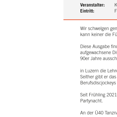
Veranstalter:
K
Eintritt:
F
Wir schwelgen gem
kann keiner die Füs
Diese Ausgabe find
aufgewachsene Dis
90er Jahre ausschl
in Luzern die Leh
Seither gibt er d
Berufsdiscjockeys 
Seit Frühling 202
Partynacht.
An der Ü40 Tanzna