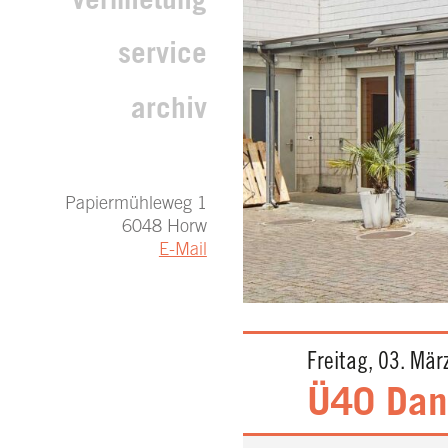
vermietung
service
archiv
Papiermühleweg 1
6048 Horw
E-Mail
Freitag, 03. Mär
Ü40 Dan