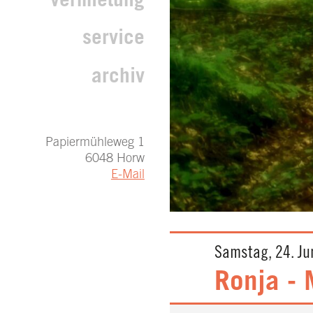
vermietung
service
archiv
Papiermühleweg 1
6048 Horw
E-Mail
Samstag, 24. Jun
Ronja -