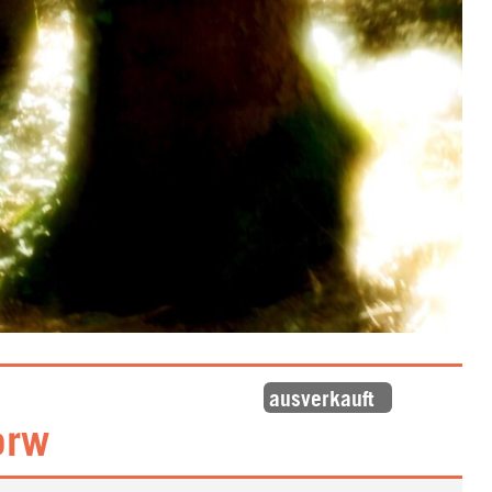
ausverkauft
orw