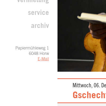
vermietung
service
archiv
Papiermühleweg 1
6048 Horw
E-Mail
Mittwoch, 06. D
Gschecht