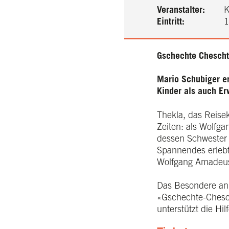
Veranstalter:
K
Eintritt:
1
Gschechte Chescht
Mario Schubiger e
Kinder als auch E
Thekla, das Reisek
Zeiten: als Wolfg
dessen Schwester 
Spannendes erlebt 
Wolfgang Amadeus
Das Besondere an d
«Gschechte-Chesch
unterstützt die Hil