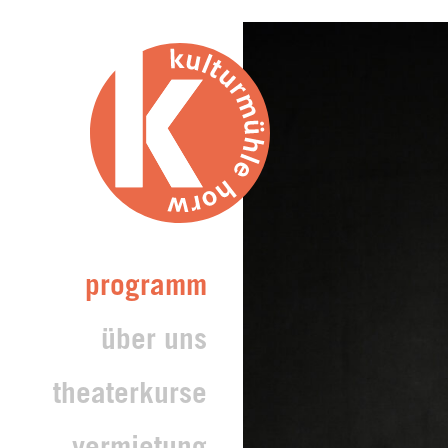
programm
über uns
theaterkurse